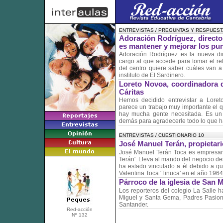
ENTREVISTAS / PREGUNTAS Y RESPUES
Adoración Rodríguez, directo
es mantener y mejorar los pun
Adoración Rodríguez es la nueva di
cargo al que accede para tomar el re
del centro quiere saber cuáles van a
instituto de El Sardinero.
Loreto Novoa, coordinadora 
Cáritas
Hemos decidido entrevistar a Loret
parece un trabajo muy importante el 
hay mucha gente necesitada. Es un 
demás para agradecerle todo lo que h
ENTREVISTAS / CUESTIONARIO 10
José Manuel Terán, propietari
José Manuel Terán Toca es empresari
Terán'. Lleva al mando del negocio d
ha estado vinculado a él debido a q
Valentina Toca 'Tinuca' en el año 1964
Párroco de la iglesia de San 
Los reporteros del colegio La Salle h
Miguel y Santa Gema, Padres Pasioni
Santander.
Red-acción
Nº 132