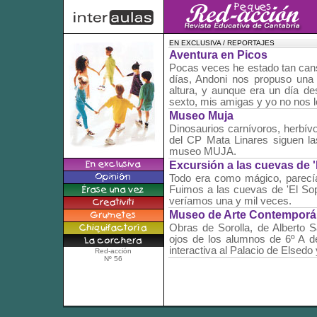
EN EXCLUSIVA / REPORTAJES
Aventura en Picos
Pocas veces he estado tan cans
días, Andoni nos propuso un
altura, y aunque era un día d
sexto, mis amigas y yo no nos 
Museo Muja
Dinosaurios carnívoros, herbív
del CP Mata Linares siguen las
museo MUJA.
Excursión a las cuevas de '
Todo era como mágico, parecí
Fuimos a las cuevas de 'El Sop
veríamos una y mil veces.
Museo de Arte Contemporá
Obras de Sorolla, de Alberto 
ojos de los alumnos de 6º A de
interactiva al Palacio de Elsed
Red-acción
Nº 56