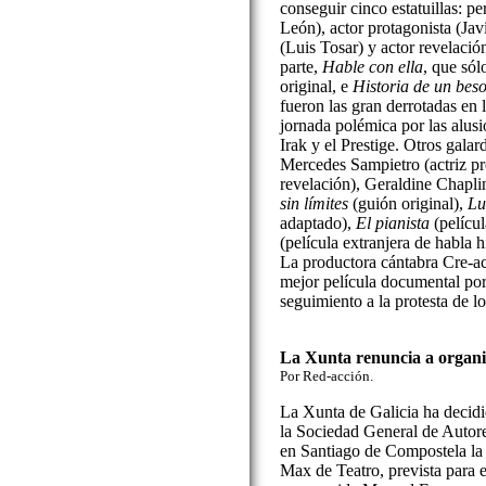
conseguir cinco estatuillas: pe
León), actor protagonista (Jav
(Luis Tosar) y actor revelació
parte,
Hable con ella
, que sól
original, e
Historia de un bes
fueron las gran derrotadas en l
jornada polémica por las alusi
Irak y el Prestige. Otros gala
Mercedes Sampietro (actriz pro
revelación), Geraldine Chaplin
sin límites
(guión original),
Lu
adaptado),
El pianista
(pelícu
(película extranjera de habla h
La productora cántabra Cre-ac
mejor película documental po
seguimiento a la protesta de lo
La Xunta renuncia a organi
Por Red-acción.
La Xunta de Galicia ha decidi
la Sociedad General de Autor
en Santiago de Compostela la 
Max de Teatro, prevista para 