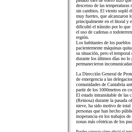
pasado mes de enero hizo que 
descenso de las temperaturas 
sin cambios. El viento sopló
muy fuertes, que alcanzaron l
principalmente en el litoral y 
dificultó el tránsito por lo q
el uso de cadenas o todoterren
región.
Los habitantes de los pueblos
pacientemente máquinas quitan
su situación, pero el temporal 
durante los últimos días no lo
permanecieron incomunicadas 
La Dirección General de Prot
de emergencia a las delegacio
comunidades de Cantabria ant
partir de los 1000metros en c
El estado intransitable de las 
(Reinosa) durante la pasada ol
nieve, ha sido motivo de total
personas que han hecho pública
inoperancia en los trabajos de 
zonas más céntricas de los pu
Puedes conocer cómo afectó el temp