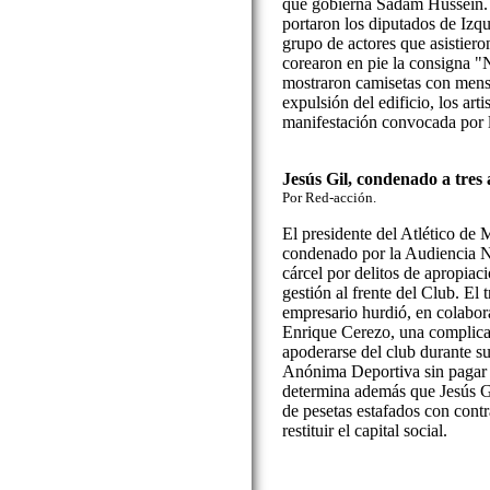
que gobierna Sadam Hussein. 
portaron los diputados de Izq
grupo de actores que asistiero
corearon en pie la consigna "
mostraron camisetas con mensaj
expulsión del edificio, los art
manifestación convocada por l
Jesús Gil, condenado a tres 
Por Red-acción.
El presidente del Atlético de 
condenado por la Audiencia N
cárcel por delitos de apropiac
gestión al frente del Club. El 
empresario hurdió, en colabor
Enrique Cerezo, una complic
apoderarse del club durante s
Anónima Deportiva sin pagar l
determina además que Jesús G
de pesetas estafados con contra
restituir el capital social.