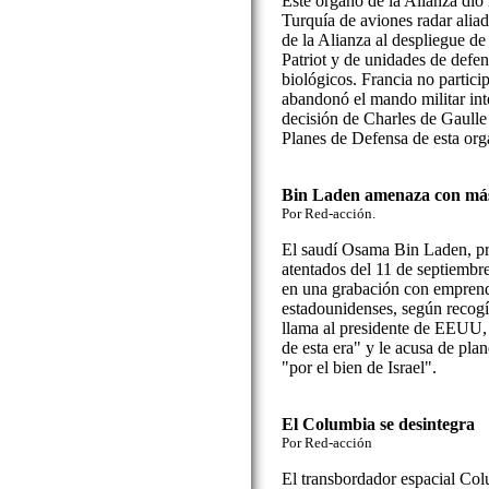
Este órgano de la Alianza dio 
Turquía de aviones radar ali
de la Alianza al despliegue de 
Patriot y de unidades de defe
biológicos. Francia no partici
abandonó el mando militar i
decisión de Charles de Gaulle
Planes de Defensa de esta orga
Bin Laden amenaza con más
Por Red-acción.
El saudí Osama Bin Laden, pr
atentados del 11 de septiemb
en una grabación con emprend
estadounidenses, según recogí
llama al presidente de EEUU,
de esta era" y le acusa de plan
"por el bien de Israel".
El Columbia se desintegra
Por Red-acción
El transbordador espacial Colu