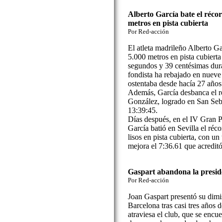
Alberto García bate el réco
metros en pista cubierta
Por Red-acción
El atleta madrileño Alberto Ga
5.000 metros en pista cubiert
segundos y 39 centésimas dura
fondista ha rebajado en nuev
ostentaba desde hacía 27 años
Además, García desbanca el r
González, logrado en San Seb
13:39:45.
Días después, en el IV Gran 
García batió en Sevilla el ré
lisos en pista cubierta, con u
mejora el 7:36.61 que acredi
Gaspart abandona la presid
Por Red-acción
Joan Gaspart presentó su dimi
Barcelona tras casi tres años 
atraviesa el club, que se encu