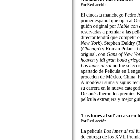
Por Red-acción.
El cineasta manchego Pedro A
primer español que opta al Os
guión original por
Hable con 
reservadas a premiar a las pe
director tendrá que competir 
New York
), Stephen Daldry (
(
Chicago
) y Roman Polanski 
original, con
Gans of New Yor
heaven
y
Mi gran boda grieg
Los lunes al sol
no fue selecci
apartado de Película en Lengu
proceden de México, China, F
Almodóvar suma y sigue: recib
su carrera en la nueva categor
Después fueron los premios B
película extranjera y mejor gu
'Los lunes al sol' arrasa en
Por Red-acción
La película
Los lunes al sol
fu
de entrega de los XVII Premio