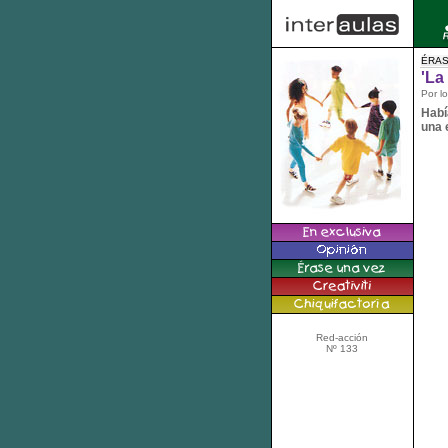
ÉRAS
'La
Por l
Habí
una 
Red-acción
Nº 133