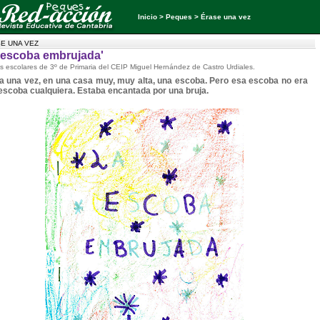
Inicio
>
Peques
>
Érase una vez
E UNA VEZ
 escoba embrujada'
os escolares de 3º de Primaria del CEIP Miguel Hernández de Castro Urdiales.
a una vez, en una casa muy, muy alta, una escoba. Pero esa escoba no era
escoba cualquiera. Estaba encantada por una bruja.