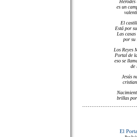
Herodes 
es un camp
valentí
El castil
Está por s
Las casas 
por su
Los Reyes M
Portal de l
eso se llam
de 
Jesús na
cristia
Nacimiento
brillas po
El Port
Por Iv