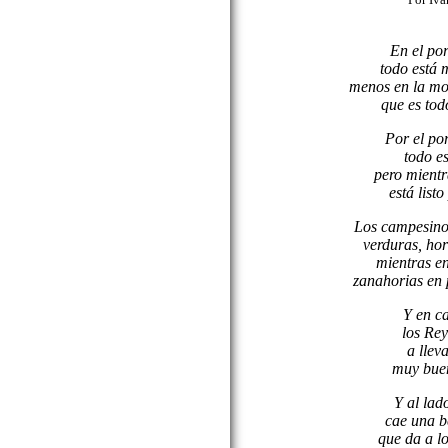
En el por
todo está 
menos en la mo
que es tod
Por el por
todo es
pero mientr
está list
Los campesino
verduras, hor
mientras en
zanahorias en 
Y en c
los Re
a llev
muy buen
Y al lado
cae una b
que da a l