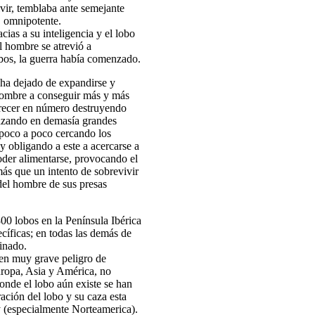
ivir, temblaba ante semejante
, omnipotente.
ias a su inteligencia y el lobo
el hombre se atrevió a
lobos, la guerra había comenzado.
ha dejado de expandirse y
l hombre a conseguir más y más
crecer en número destruyendo
cazando en demasía grandes
 poco a poco cercando los
 y obligando a este a acercarse a
oder alimentarse, provocando el
ás que un intento de sobrevivir
del hombre de sus presas
0 lobos en la Península Ibérica
cíficas; en todas las demás de
inado.
 en muy grave peligro de
uropa, Asia y América, no
donde el lobo aún existe se han
ación del lobo y su caza esta
y (especialmente Norteamerica).