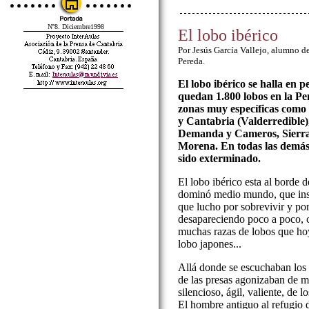
Nº8. Diciembre1998
El lobo ibérico
Por Jesús García Vallejo, alumno d
Pereda.
El lobo ibérico se halla en 
quedan 1.800 lobos en la Pen
zonas muy específicas como s
y Cantabria (Valderredible),
Demanda y Cameros, Sierra
Morena. En todas las demás
sido exterminado.
El lobo ibérico esta al borde 
dominó medio mundo, que insp
que lucho por sobrevivir y por 
desapareciendo poco a poco, c
muchas razas de lobos que hoy 
lobo japones...
Allá donde se escuchaban los 
de las presas agonizaban de m
silencioso, ágil, valiente, de l
El hombre antiguo al refugio 