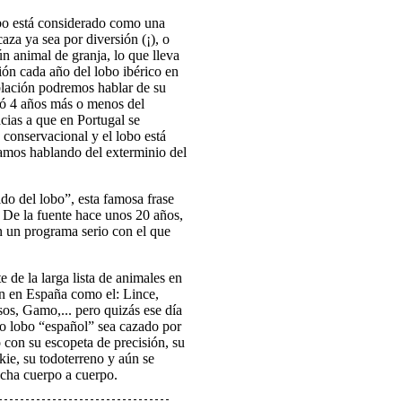
bo está considerado como una
aza ya sea por diversión (¡), o
n animal de granja, lo que lleva
ión cada año del lobo ibérico en
blación podremos hablar de su
3 ó 4 años más o menos del
acias a que en Portugal se
 conservacional y el lobo está
amos hablando del exterminio del
do del lobo”, esta famosa frase
 De la fuente hace unos 20 años,
 un programa serio con el que
e de la larga lista de animales en
ón en España como el: Lince,
s, Gamo,... pero quizás ese día
mo lobo “español” sea cazado por
con su escopeta de precisión, su
lkie, su todoterreno y aún se
ucha cuerpo a cuerpo.