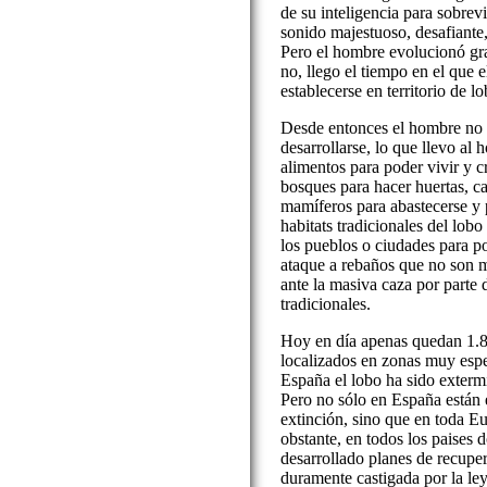
de su inteligencia para sobrev
sonido majestuoso, desafiante
Pero el hombre evolucionó grac
no, llego el tiempo en el que 
establecerse en territorio de 
Desde entonces el hombre no 
desarrollarse, lo que llevo a
alimentos para poder vivir y 
bosques para hacer huertas, 
mamíferos para abastecerse y
habitats tradicionales del lobo
los pueblos o ciudades para p
ataque a rebaños que no son m
ante la masiva caza por parte 
tradicionales.
Hoy en día apenas quedan 1.80
localizados en zonas muy espe
España el lobo ha sido exterm
Pero no sólo en España están
extinción, sino que en toda E
obstante, en todos los paises 
desarrollado planes de recuper
duramente castigada por la le