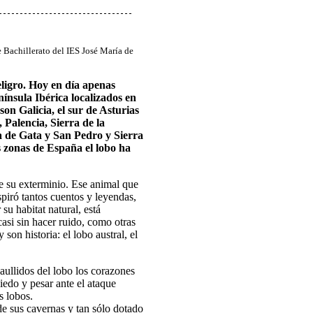
e Bachillerato del IES José María de
peligro. Hoy en día apenas
ínsula Ibérica localizados en
on Galicia, el sur de Asturias
 Palencia, Sierra de la
 de Gata y San Pedro y Sierra
 zonas de España el lobo ha
de su exterminio. Ese animal que
iró tantos cuentos y leyendas,
su habitat natural, está
asi sin hacer ruido, como otras
son historia: el lobo austral, el
aullidos del lobo los corazones
iedo y pesar ante el ataque
os lobos.
de sus cavernas y tan sólo dotado