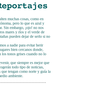
alten muchas cosas, como en
ónoma, pero lo que es azul y
r. Sin embargo, ¡ojo! no nos
os mares y ríos y el verde de
tañas pueden dejar de serlo si no
os a nadie para evitar herir
 lugares bien cercanos donde,
los tonos grises cuando no lo
venir, que siempre es mejor que
cogerán todo tipo de noticias,
s que tengan como norte y guía la
medio ambiente.