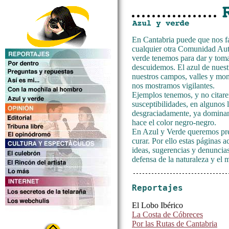
En Cantabria puede que nos f
cualquier otra Comunidad Aut
verde tenemos para dar y toma
descuidemos. El azul de nuestr
nuestros campos, valles y mon
nos mostramos vigilantes.
Ejemplos tenemos, y no citarem
susceptibilidades, en algunos
desgraciadamente, ya dominan 
hace el color negro-negro.
En Azul y Verde queremos pre
curar. Por ello estas páginas a
ideas, sugerencias y denuncia
defensa de la naturaleza y el 
Reportajes
El Lobo Ibérico
La Costa de Cóbreces
Por las Rutas de Cantabria