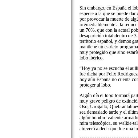
Sin embargo, en España el lo
especie a la que se puede dar c
por provocar la muerte de algú
irremediablemente a la reducc
un 70%, que con la actual po
desaparición total dentro de 
territorio español, y demos gr
mantiene un estricto programa
muy protegido que sino estarí
lobo ibérico.
“Hoy ya no se escucha el aulli
fue dicha por Felix Rodriguez
hoy aún España no cuenta con
proteger al lobo.
Algún día el lobo formará part
muy grave peligro de extinci
Oso, Urogallo, Quebrantahueso
sea demasiado tarde y el últi
algún hombre valiente armado 
mira telescópica, su walkie-ta
atreverá a decir que fue una l