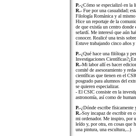
P.-
¿Cómo se especializó en la li
R.-
Fue por una casualidad; est
Filología Románica y al mismo
Hice un reportaje de la comuni
de que existía un centro donde e
sefardí. Me interesó que aún ha
conocer. Realicé una tesis sobr
Estuve trabajando cinco años y 
P.-
¿Qué hace una filóloga y per
Investigaciones Científicas?¿En
R.-
Mi labor allí es hacer edicio
comité de asesoramiento y redac
científicas que tienen en el CS
posgrado para alumnos del extr
se quieren especializar.
- El CSIC consiste en la investi
astronomía, así como de human
P.-
¿Dónde escribe físicamente y
R.-
Soy incapaz de escribir en o
mi ordenador. Me inspiro, por u
leído y, por otra, en cosas que 
una pintura, una escultura,...)