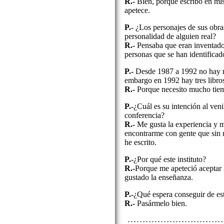
R.-
Bien, porque escribo en mis
apetece.
P.-
¿Los personajes de sus obra
personalidad de alguien real?
R.-
Pensaba que eran inventado
personas que se han identificad
P.-
Desde 1987 a 1992 no hay n
embargo en 1992 hay tres libro
R.-
Porque necesito mucho tiem
P.-
¿Cuál es su intención al venir
conferencia?
R.-
Me gusta la experiencia y m
encontrarme con gente que sin n
he escrito.
P.-
¿Por qué este instituto?
R.-
Porque me apeteció aceptar 
gustado la enseñanza.
P.-
¿Qué espera conseguir de es
R.-
Pasármelo bien.