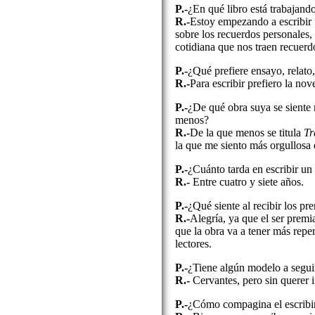
P.-
¿En qué libro está trabajand
R.-
Estoy empezando a escribir
sobre los recuerdos personales, 
cotidiana que nos traen recuerd
P.-
¿Qué prefiere ensayo, relato,
R.-
Para escribir prefiero la nov
P.-
¿De qué obra suya se siente
menos?
R.-
De la que menos se titula
Tr
la que me siento más orgullosa
P.-
¿Cuánto tarda en escribir un 
R.-
Entre cuatro y siete años.
P.-
¿Qué siente al recibir los pr
R.-
Alegría, ya que el ser premi
que la obra va a tener más repe
lectores.
P.-
¿Tiene algún modelo a seguir
R.-
Cervantes, pero sin querer i
P.-
¿Cómo compagina el escribir 