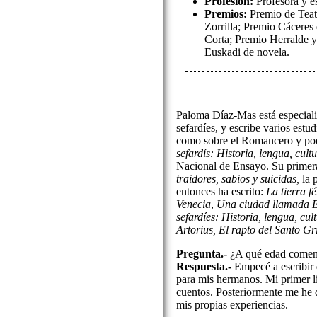
Profesión:
Profesora y es
Premios:
Premio de Teat
Zorrilla; Premio Cáceres
Corta; Premio Herralde 
Euskadi de novela.
Paloma Díaz-Mas está especializ
sefardíes, y escribe varios estud
como sobre el Romancero y poe
sefardís: Historia, lengua, cult
Nacional de Ensayo. Su primer
traidores, sabios y suicidas,
la 
entonces ha escrito:
La tierra fé
Venecia
,
Una ciudad llamada E
sefardíes: Historia, lengua, cul
Artorius, El rapto del Santo Gr
Pregunta.-
¿A qué edad comenzó
Respuesta.-
Empecé a escribir
para mis hermanos. Mi primer l
cuentos. Posteriormente me he d
mis propias experiencias.