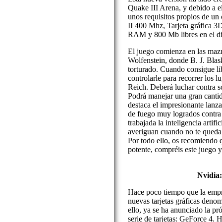
Quake III Arena, y debido a e
unos requisitos propios de un
II 400 Mhz, Tarjeta gráfica
RAM y 800 Mb libres en el di
El juego comienza en las mazm
Wolfenstein, donde B. J. Blask
torturado. Cuando consigue l
controlarle para recorrer los l
Reich. Deberá luchar contra s
Podrá manejar una gran cantid
destaca el impresionante lanz
de fuego muy logrados contra
trabajada la inteligencia artif
averiguan cuando no te queda
Por todo ello, os recomiendo 
potente, compréis este juego y 
Nvidia:
Hace poco tiempo que la empr
nuevas tarjetas gráficas deno
ello, ya se ha anunciado la p
serie de tarjetas: GeForce 4. H