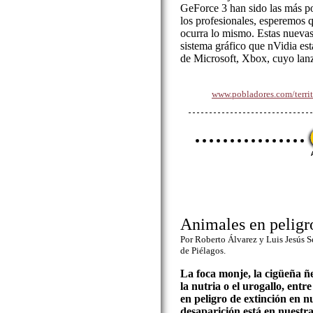
GeForce 3 han sido las más po
los profesionales, esperemos 
ocurra lo mismo. Estas nuevas 
sistema gráfico que nVidia est
de Microsoft, Xbox, cuyo lan
www.pobladores.com/terri
Animales en peligr
Por Roberto Álvarez y Luis Jesús 
de Piélagos.
La foca monje, la cigüeña ñeg
la nutria o el urogallo, entr
en peligro de extinción en n
desaparición está en nuestr