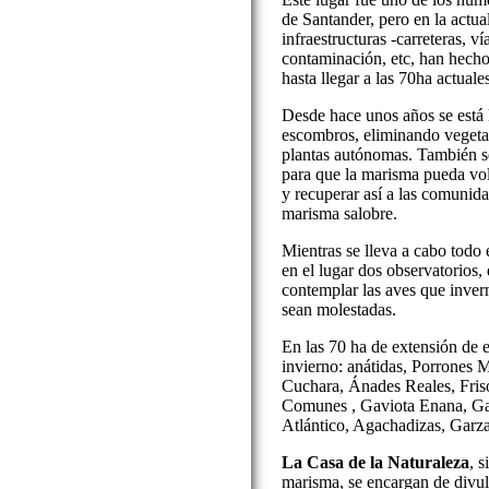
de Santander, pero en la actua
infraestructuras -carreteras, vía
contaminación, etc, han hech
hasta llegar a las 70ha actuale
Desde hace unos años se está 
escombros, eliminando vegeta
plantas autónomas. También s
para que la marisma pueda vol
y recuperar así a las comunida
marisma salobre.
Mientras se lleva a cabo todo 
en el lugar dos observatorios,
contemplar las aves que inver
sean molestadas.
En las 70 ha de extensión de e
invierno: anátidas, Porrones
Cuchara, Ánades Reales, Fri
Comunes , Gaviota Enana, Ga
Atlántico, Agachadizas, Garz
La Casa de la Naturaleza
, 
marisma, se encargan de divulg