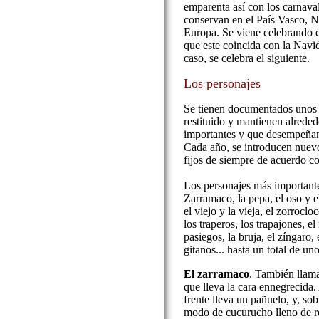
emparenta así con los carnaval
conservan en el País Vasco, N
Europa. Se viene celebrando 
que este coincida con la Nav
caso, se celebra el siguiente.
Los personajes
Se tienen documentados unos 
restituido y mantienen alrededo
importantes y que desempeñan 
Cada año, se introducen nuevo
fijos de siempre de acuerdo co
Los personajes más importante
Zarramaco, la pepa, el oso y 
el viejo y la vieja, el zorroclo
los traperos, los trapajones, el
pasiegos, la bruja, el zíngaro
gitanos... hasta un total de uno
El zarramaco
. También llam
que lleva la cara ennegrecida.
frente lleva un pañuelo, y, so
modo de cucurucho lleno de r