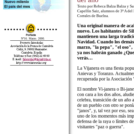
Texto por Rebeca Balza Balza y Sa
Capellín Saiz, alumnos de 3º A del 
Corrales de Buelna.
Una original manera de acaba
nuevo. Los habitantes de Sili
mantienen una larga tradició
Nº16. Marzo. 2000.
Navidad. Cuando los demás 
marzo, "la pepa", "el oso"
ya nos habrán ganado ¿Que 
verás…
La Vijanera es una fiesta popu
Anievas y Toranzo. Actualment
recuperada por la Asociación 
El nombre Vi-janera o Bi-janer
con cara a los dos años, aludie
celebra, transición de un año a
de un pueblo con otro se poní
"janos", y, tal vez por eso, se
uno de los momentos más impor
defensa de la raya o límites d
visitantes "paz o guerra".