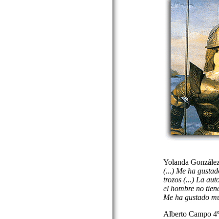
Yolanda Gonzále
(...) Me ha gusta
trozos (...) La au
el hombre no tiene
Me ha gustado mu
Alberto Campo 4ºB