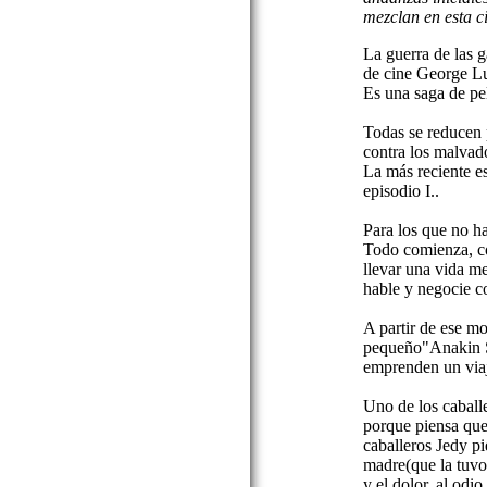
mezclan en esta c
La guerra de las g
de cine George L
Es una saga de pel
Todas se reducen 
contra los malvado
La más reciente 
episodio I..
Para los que no ha
Todo comienza, co
llevar una vida m
hable y negocie co
A partir de ese m
pequeño"Anakin S
emprenden un viaj
Uno de los caball
porque piensa que
caballeros Jedy p
madre(que la tuvo 
y el dolor, al odi