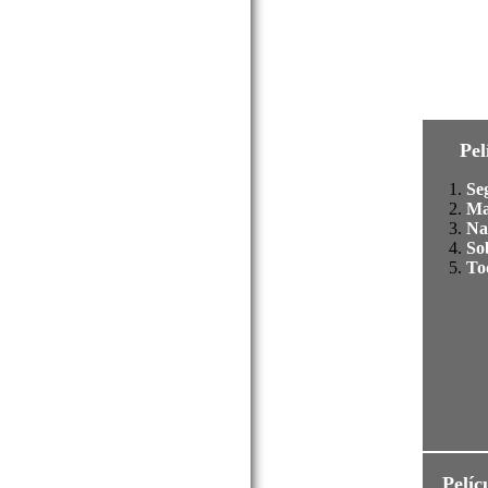
Pel
Se
Ma
Na
So
To
Pelíc