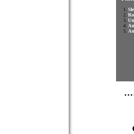
Sl
Ro
Un
An
Am