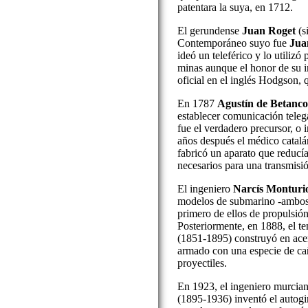
patentara la suya, en 1712.
El gerundense
Juan Roget
(s
Contemporáneo suyo fue
Jua
ideó un teleférico y lo utilizó 
minas aunque el honor de su 
oficial en el inglés Hodgson, 
En 1787
Agustín de Betanco
establecer comunicación teleg
fue el verdadero precursor, o in
años después el médico catal
fabricó un aparato que reducí
necesarios para una transmisi
El ingeniero
Narcís Monturi
modelos de submarino -ambos 
primero de ellos de propulsió
Posteriormente, en 1888, el t
(1851-1895) construyó en ace
armado con una especie de ca
proyectiles.
En 1923, el ingeniero murcia
(1895-1936) inventó el autogir