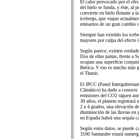
El calor provocado por el efe
del hielo se funda, y éste, al 
convierte en hielo flotante a l
icebergs, que viajan actualmen
emisarios de un gran cambio c
Siempre han existido los icebe
mayores por culpa del efecto 
Según parece, existen verdader
Dos de ellas juntas, frente a
ocupan una superficie conjunta
Ibérica. Y eso es mucho más g
el Titanic.
El IPCC (Panel Intergubernam
Climático) ha dado a conocer u
emisiones del CO2 siguen aum
30 años, el planeta registrará
2 a 4 grados, una elevación d
disminución de las lluvias en 
en España habrá una sequía cas
Según estos datos, se puede ca
3100 Santander estará sumergid