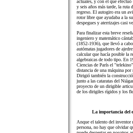
actuales, y con el que efectuó
y seis años más tarde, la rut
regreso. El autogiro era un a
rotor libre que ayudaba a la s
despegues y aterrizajes casi ve
Para finalizar esta breve reseñ
ingeniero y matemático cánta
(1852-1936), que llevó a cabo 
autómatas jugadores de ajedr
calcular que hacía posible la 
algebraicas de todo tipo. En 
Ciencias de París el "telekino
distancia de una máquina por
Dirigió también la construcci
junto a las cataratas del Niága
proyecto de un dirigible articu
de los dirigiles rígidos y los fl
La importancia del e
Anque el talento del inventor
persona, no hay que olvidar q
puede despertar en nosotros a