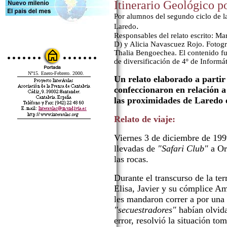
Itinerario Geológico p
Por alumnos del segundo ciclo de l
.
Laredo
Responsables del relato escrito: Ma
D) y Alicia Navascuez Rojo. Fotogra
Thalia Bengoechea. El contenido f
de diversificación de 4º de Informát
Nº15. Enero-Febrero. 2000.
Un relato elaborado a partir
confeccionaron en relación a
las proximidades de Laredo 
Relato de viaje:
Viernes 3 de diciembre de 1999
llevadas de
"Safari Club"
a Or
las rocas.
Durante el transcurso de la ter
Elisa, Javier y su cómplice Am
les mandaron correr a por una 
"secuestradores"
habían olvida
error, resolvió la situación t