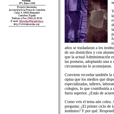
s
Y
l
e
d
l
p
f
r
años se trasladaran a los instit
de sus domicilios y con alumn
que la actual Administración ed
las posturas, adoptando una u 
circunstancias lo aconsejaran.
Conviene recordar también la o
opina que los medios que dispon
especializadas, talleres, laborat
colegios, lo que contribuiría a
fuera superior. ¿Estás de acue
Como veis el tema aún colea. 
pregunta: ¿El primer ciclo de l
institutos? Y por qué. Respond