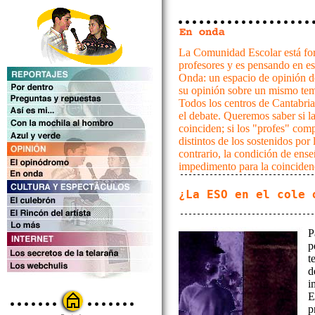
La Comunidad Escolar está fo
profesores y es pensando en e
Onda: un espacio de opinión 
su opinión sobre un mismo te
Todos los centros de Cantabria 
el debate. Queremos saber si l
coinciden; si los "profes" com
distintos de los sostenidos por l
contrario, la condición de ens
impedimento para la coinciden
¿La ESO en el cole 
P
p
t
d
i
E
p